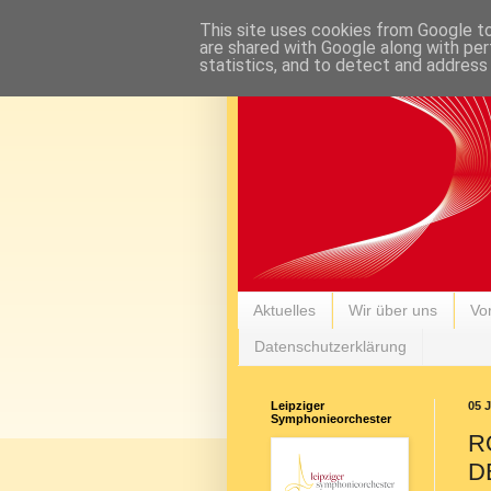
This site uses cookies from Google to 
are shared with Google along with per
statistics, and to detect and address
Aktuelles
Wir über uns
Vor
Datenschutzerklärung
Leipziger
05 
Symphonieorchester
R
D