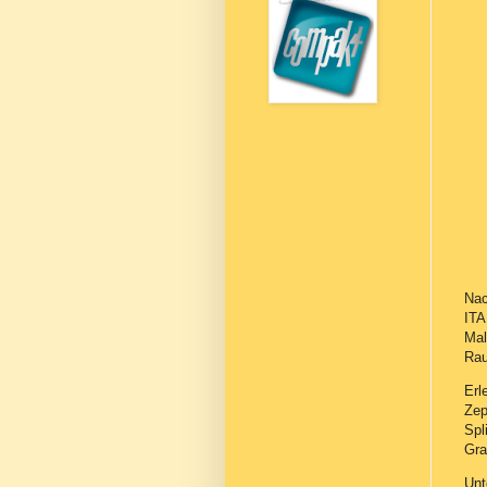
Nac
ITA
Mal
Rau
Erl
Zep
Spl
Gra
Unt