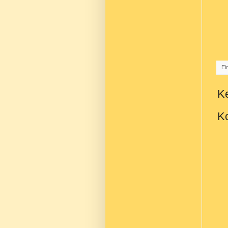
Ei
K
Ko