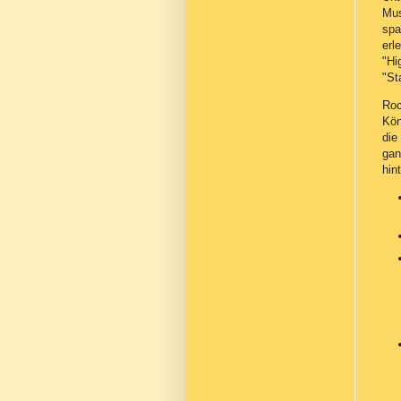
Mus
spa
erl
"Hi
"St
Roc
Kön
die
gan
hin