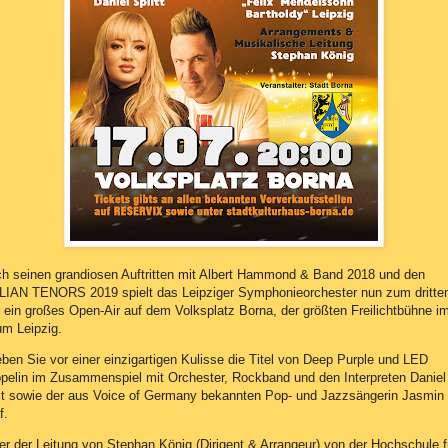
h seinen grandiosen Auftritten mit Albert Hammond & Band 2018 und den
LIAN TENORS 2019 spielt das Leipziger Symphonieorchester nun zum dritte
 ein großes Open-Air auf dem Volksplatz Borna, der größten Freilichtbühne i
m Leipzig.
eben Sie vor einer einzigartigen Kulisse die Titel von Deep Purple und LED
pelin im Zusammenspiel mit Orchester, Rockband und den Interpreten Daniel
it sowie der aus Voice of Germany bekannten Pop- und Jazzsängerin Jasmin
f.
er der Leitung von Stephan König (Dirigent & Arrangeur) von der Hochschule f