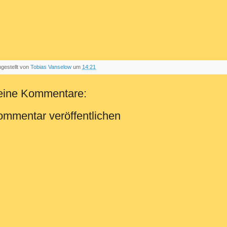
ngestellt von
Tobias Vanselow
um
14:21
eine Kommentare:
mmentar veröffentlichen