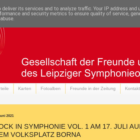
deliver its services and to analyze traffic. Your IP address and
formance and security metrics to ensure quality of service, ge
 abuse.
teile
Karten
Fotoalben
Freunde in der Zeitung
Kontakt
Juni 2021
OCK IN SYMPHONIE VOL. 1 AM 17. JULI AU
EM VOLKSPLATZ BORNA