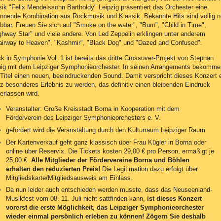
ik "Felix Mendelssohn Bartholdy" Leipzig präsentiert das Orchester eine
nnende Kombination aus Rockmusik und Klassik. Bekannte Hits sind völlig 
ebbar. Freuen Sie sich auf "Smoke on the water", "Burn", "Child in Time",
ghway Star" und viele andere. Von Led Zeppelin erklingen unter anderem
airway to Heaven", "Kashmir", "Black Dog" und "Dazed and Confused".
k in Symphonie Vol. 1 ist bereits das dritte Crossover-Projekt von Stephan
ig mit dem Leipziger Symphonieorchester. In seinen Arrangements bekomme
 Titel einen neuen, beeindruckenden Sound. Damit verspricht dieses Konzert 
z besonderes Erlebnis zu werden, das definitiv einen bleibenden Eindruck
terlassen wird.
Veranstalter: Große Kreisstadt Borna in Kooperation mit dem
Förderverein des Leipziger Symphonieorchesters e. V.
gefördert wird die Veranstaltung durch den Kulturraum Leipziger Raum
Der Kartenverkauf geht ganz klassisch über Frau Kügler in Borna oder
online über Reservix. Die Tickets kosten 29,00 € pro Person, ermäßigt je
25,00 €.
Alle Mitglieder der Fördervereine Borna und Böhlen
erhalten den reduzierten Preis!
Die Legitimation dazu erfolgt über
Mitgliedskarte/Mitgliedsausweis am Einlass.
Da nun leider auch entschieden werden musste, dass das Neuseenland-
Musikfest vom 08.-11. Juli nicht sattfinden kann,
ist dieses Konzert
vorerst die erste Möglichkeit, das Leipziger Symphonieorchester
wieder einmal persönlich erleben zu können! Zögern Sie deshalb