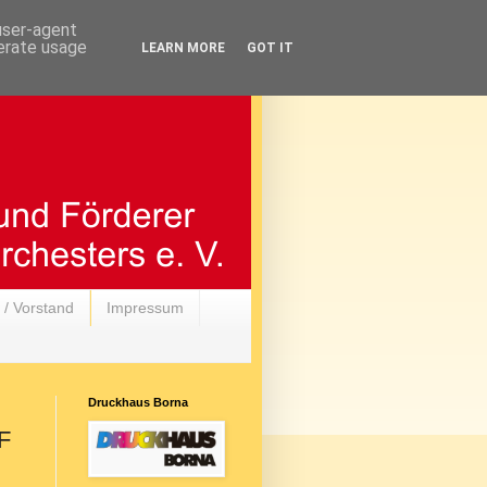
 user-agent
nerate usage
LEARN MORE
GOT IT
 / Vorstand
Impressum
Druckhaus Borna
F