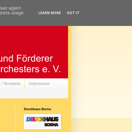
 user-agent
nerate usage
LEARN MORE
GOT IT
 / Vorstand
Impressum
Druckhaus Borna