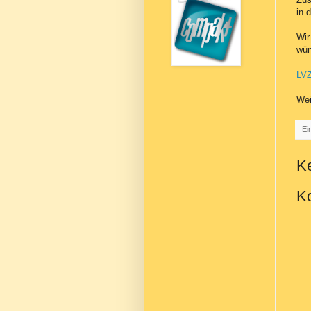
in 
Wir
wün
LVZ
Wei
Ei
K
Ko