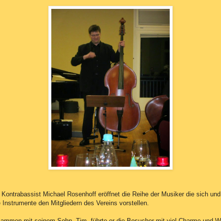
 Kontrabassist Michael Rosenhoff eröffnet die Reihe der Musiker die sich und
e Instrumente den Mitgliedern des Vereins vorstellen.
ammen mit seinem Sohn, Tim, führte er die Besucher mit viel Charme und W