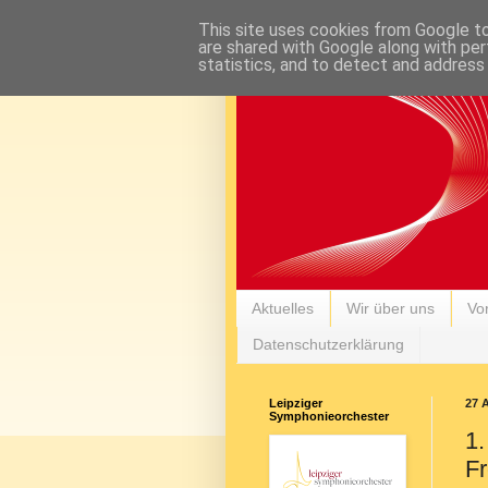
This site uses cookies from Google to 
are shared with Google along with per
statistics, and to detect and address
Aktuelles
Wir über uns
Vor
Datenschutzerklärung
Leipziger
27 A
Symphonieorchester
1.
F