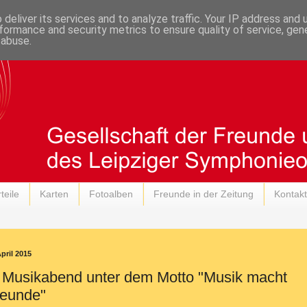
deliver its services and to analyze traffic. Your IP address and
formance and security metrics to ensure quality of service, ge
 abuse.
teile
Karten
Fotoalben
Freunde in der Zeitung
Kontakt
pril 2015
 Musikabend unter dem Motto "Musik macht
reunde"